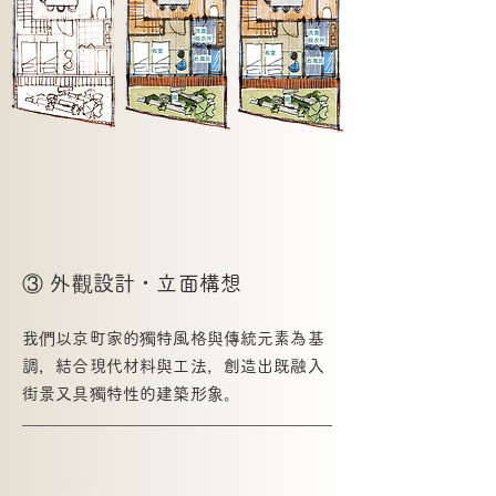
③ 外觀設計・立面構想
我們以京町家的獨特風格與傳統元素為基
調，結合現代材料與工法，創造出既融入
街景又具獨特性的建築形象。