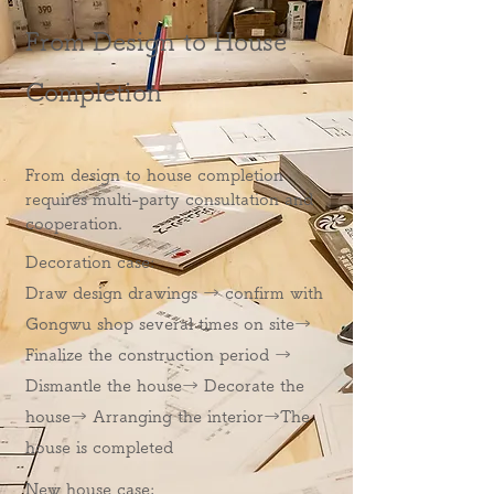
From Design to House
Completion
From design to house completion
requires multi-party consultation and
cooperation.
Decoration case:
Draw design drawings → confirm with
Gongwu shop several times on site
→
Finalize the construction period →
Dismantle the house
→ Decorate the
house
→ Arranging the interior
→The
house is completed
New house case: