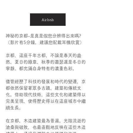
Airbnb
神秘的京都-是真是假您分辨得出來嗎?
（影片有5分鐘，建議您配戴耳機欣賞）
京都，這座千年古都，不論是春天的盎
然、夏日的綠意、秋季的蕭瑟還是冬日的
寧靜，都充滿自身特有的濃重色彩。
儘管經歷了科技的發展和時代的變遷，京
都依然保留著眾多古蹟、建築和傳統文
化。借助現代技術，這些文化和建築得以
完美呈現，使得歷史得以在這座城市中繼
續生長。
在京都，木造建築最為普遍。光陰流逝的
滄桑與破敗，也最直觀地反映在這些木造