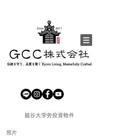
伝統を守り、品質を築く Kyoto Living, Masterfully Crafted
​龍谷大学旁投資物件
照片