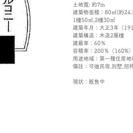
土地寬: 約7m
​建築物面積：80㎡(約24.
1樓50㎡,2樓30㎡
​建築年月：大正3年（19
建築構造：木造2層樓
建蔽率：60％
​容積率：200％（160%
​用途地域：第一種住居地
​備註：可做民宿,別墅,招
​現状：販售中