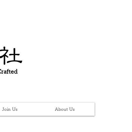
afted
Join Us
About Us