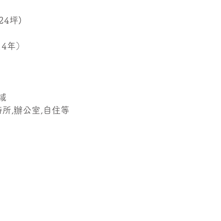
24坪)
14年）
）
域
待所,辦公室,自住等