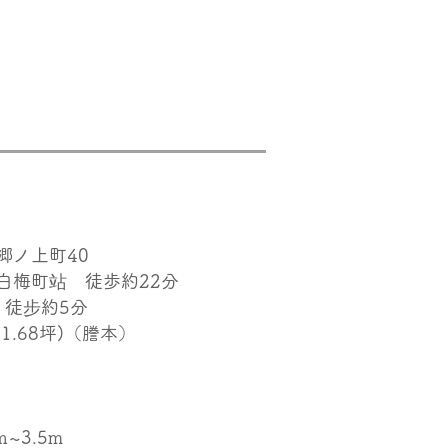
郷ノ上町40
白梅町站 徒歩約22分
徒步約5分
31.68坪)（謄本）
~3.5m