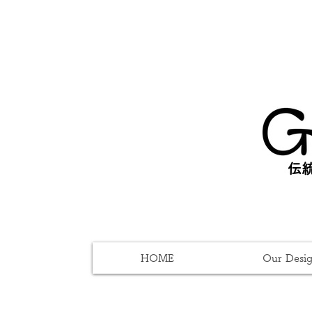
伝統
HOME
Our Desi